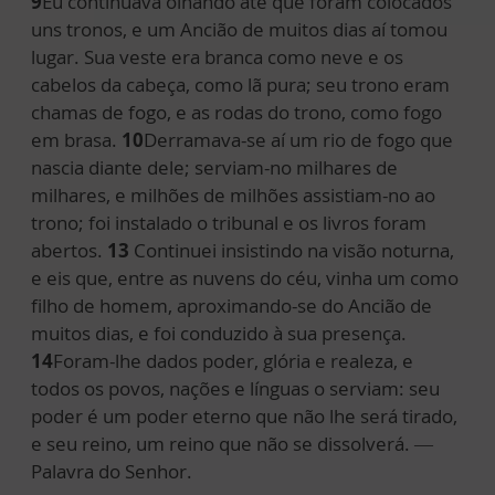
9
Eu continuava olhando até que foram colocados
uns tronos, e um Ancião de muitos dias aí tomou
lugar. Sua veste era branca como neve e os
cabelos da cabeça, como lã pura; seu trono eram
chamas de fogo, e as rodas do trono, como fogo
em brasa.
10
Derramava-se aí um rio de fogo que
nascia diante dele; serviam-no milhares de
milhares, e milhões de milhões assistiam-no ao
trono; foi instalado o tribunal e os livros foram
abertos.
13
Continuei insistindo na visão noturna,
e eis que, entre as nuvens do céu, vinha um como
filho de homem, aproximando-se do Ancião de
muitos dias, e foi conduzido à sua presença.
14
Foram-lhe dados poder, glória e realeza, e
todos os povos, nações e línguas o serviam: seu
poder é um poder eterno que não lhe será tirado,
e seu reino, um reino que não se dissolverá. —
Palavra do Senhor.