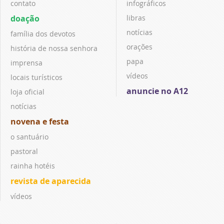
contato
infográficos
doação
libras
notícias
família dos devotos
orações
história de nossa senhora
papa
imprensa
vídeos
locais turísticos
anuncie no A12
loja oficial
notícias
novena e festa
o santuário
pastoral
rainha hotéis
revista de aparecida
vídeos