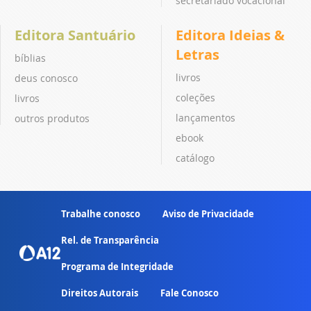
secretariado vocacional
Editora Santuário
Editora Ideias &
Letras
bíblias
livros
deus conosco
coleções
livros
lançamentos
outros produtos
ebook
catálogo
Trabalhe conosco
Aviso de Privacidade
Rel. de Transparência
Programa de Integridade
Direitos Autorais
Fale Conosco