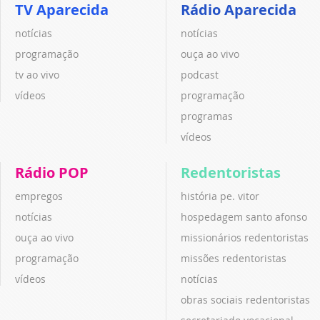
TV Aparecida
Rádio Aparecida
notícias
notícias
programação
ouça ao vivo
tv ao vivo
podcast
vídeos
programação
programas
vídeos
Rádio POP
Redentoristas
empregos
história pe. vitor
notícias
hospedagem santo afonso
ouça ao vivo
missionários redentoristas
programação
missões redentoristas
vídeos
notícias
obras sociais redentoristas