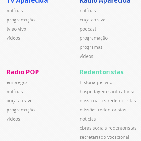
TV Aparecida
Rádio Aparecida
notícias
notícias
programação
ouça ao vivo
tv ao vivo
podcast
vídeos
programação
programas
vídeos
Rádio POP
Redentoristas
empregos
história pe. vitor
notícias
hospedagem santo afonso
ouça ao vivo
missionários redentoristas
programação
missões redentoristas
vídeos
notícias
obras sociais redentoristas
secretariado vocacional