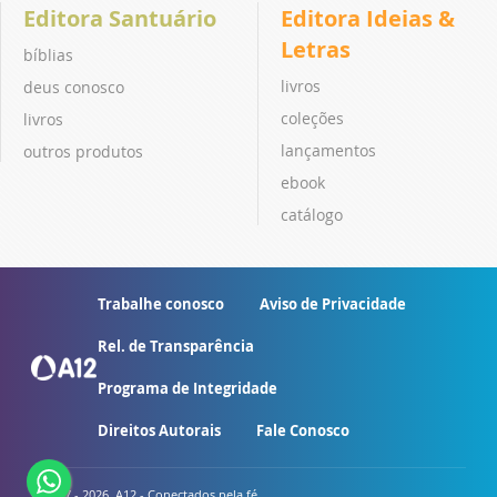
Editora Santuário
Editora Ideias &
Letras
bíblias
livros
deus conosco
coleções
livros
lançamentos
outros produtos
ebook
catálogo
Trabalhe conosco
Aviso de Privacidade
Rel. de Transparência
Programa de Integridade
Direitos Autorais
Fale Conosco
© 2007 - 2026. A12 - Conectados pela fé.