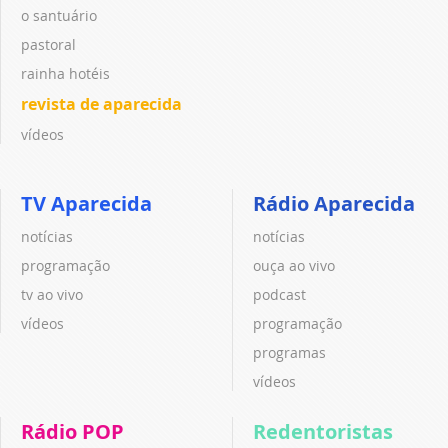
o santuário
pastoral
rainha hotéis
revista de aparecida
vídeos
TV Aparecida
Rádio Aparecida
notícias
notícias
programação
ouça ao vivo
tv ao vivo
podcast
vídeos
programação
programas
vídeos
Rádio POP
Redentoristas