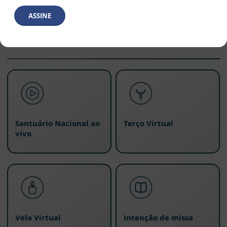
ASSINE
Santuário Nacional ao
Terço Virtual
vivo
Vela Virtual
Intenção de missa