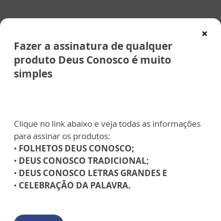
Fazer a assinatura de qualquer
produto Deus Conosco é muito
simples
Santuário Nacional ao
Terço Virtual
vivo
Clique no link abaixo e veja todas as informações
para assinar os produtos:
•
FOLHETOS DEUS CONOSCO;
•
DEUS CONOSCO TRADICIONAL;
•
DEUS CONOSCO LETRAS GRANDES E
•
CELEBRAÇÃO DA PALAVRA.
Vela Virtual
Intenção de missa