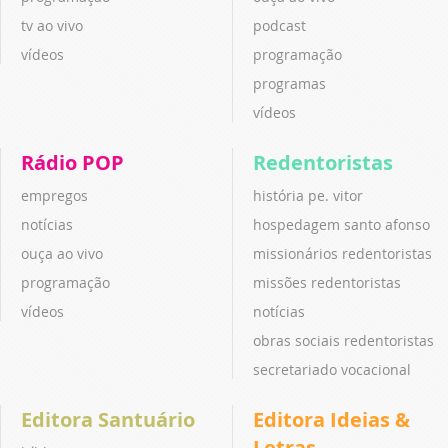
tv ao vivo
podcast
vídeos
programação
programas
vídeos
Rádio POP
Redentoristas
empregos
história pe. vitor
notícias
hospedagem santo afonso
ouça ao vivo
missionários redentoristas
programação
missões redentoristas
vídeos
notícias
obras sociais redentoristas
secretariado vocacional
Editora Santuário
Editora Ideias &
Letras