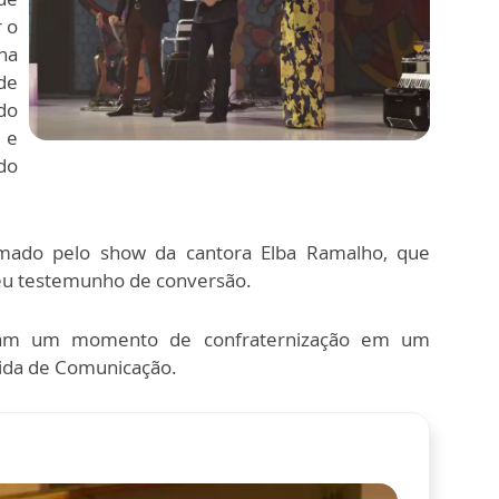
 o
na
de
do
 e
do
imado pelo show da cantora Elba Ramalho, que
eu testemunho de conversão.
ram um momento de confraternização em um
cida de Comunicação.