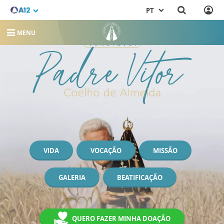
PT
MENU
VIDA
VOCAÇÃO
MISSÃO
GALERIA
BEATIFICAÇÃO
QUERO FAZER MINHA DOAÇÃO