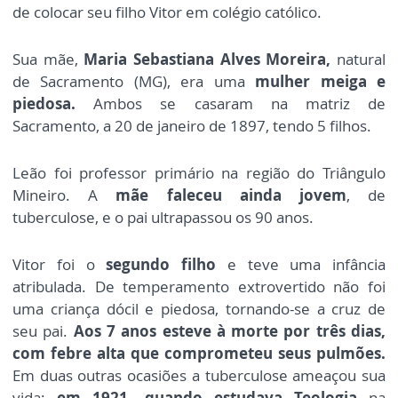
de colocar seu filho Vitor em colégio católico.
Sua mãe,
Maria Sebastiana Alves Moreira,
natural
de Sacramento (MG), era uma
mulher meiga e
piedosa.
Ambos se casaram na matriz de
Sacramento, a 20 de janeiro de 1897, tendo 5 filhos.
Leão foi professor primário na região do Triângulo
Mineiro. A
mãe faleceu ainda jovem
, de
tuberculose, e o pai ultrapassou os 90 anos.
Vitor foi o
segundo filho
e teve uma infância
atribulada. De temperamento extrovertido não foi
uma criança dócil e piedosa, tornando-se a cruz de
seu pai.
Aos 7 anos esteve à morte por três dias,
com febre alta que comprometeu seus pulmões.
Em duas outras ocasiões a tuberculose ameaçou sua
vida:
em 1921, quando estudava Teologia
na