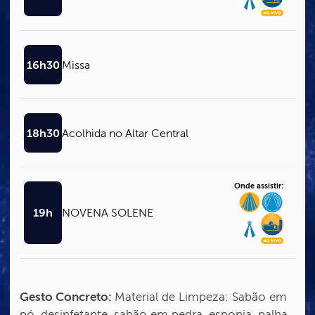
16h30
Missa
18h30
Acolhida no Altar Central
Onde assistir:
19h
NOVENA SOLENE
Gesto Concreto:
Material de Limpeza: Sabão em
pó, desinfetante, sabão em pedra, esponja, palha