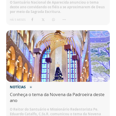
O Santuário Nacional de Aparecida anunciou o tema
deste ano convidando os fiéis a se aproximarem de Deus
por meio da Sagrada Escritura.
HÁ 5 MESES
NOTÍCIAS
Conheça o tema da Novena da Padroeira deste
ano
O Reitor do Santuário e Missionário Redentorista Pe.
Eduardo Catalfo, C.Ss.R. comunicou o tema da Novena