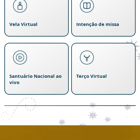
Vela Virtual
Intenção de missa
Santuário Nacional ao
Terço Virtual
vivo