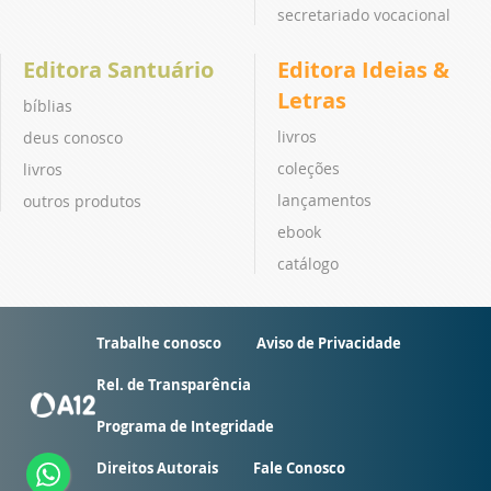
secretariado vocacional
Editora Santuário
Editora Ideias &
Letras
bíblias
livros
deus conosco
coleções
livros
lançamentos
outros produtos
ebook
catálogo
Trabalhe conosco
Aviso de Privacidade
Rel. de Transparência
Programa de Integridade
Direitos Autorais
Fale Conosco