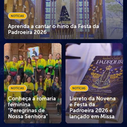
NOTÍCIAS
Aprenda a cantar o hino da Festa da
Padroeira 2026
NOTÍCIAS
NOTÍCIAS
Conheça a romaria
Livreto da Novena
feminina
e Festa da
"Peregrinas de
Padroeira 2026 é
Nossa Senhora"
lançado em Missa