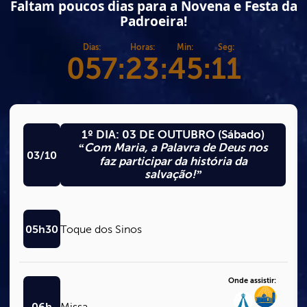
Faltam poucos dias para a Novena e Festa da
Padroeira!
Dias:
Horas:
Min:
Seg:
057
:
23
:
45
:
09
1º DIA: 03 DE OUTUBRO (Sábado)
“Com Maria, a Palavra de Deus nos
03/10
faz participar da história da
salvação!”
05h30
Toque dos Sinos
Onde assistir:
06h
Missa