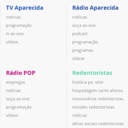
TV Aparecida
Rádio Aparecida
notícias
notícias
programação
ouça ao vivo
tv ao vivo
podcast
vídeos
programação
programas
vídeos
Rádio POP
Redentoristas
empregos
história pe. vitor
notícias
hospedagem santo afonso
ouça ao vivo
missionários redentoristas
programação
missões redentoristas
vídeos
notícias
obras sociais redentoristas