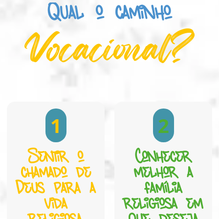
Qual o caminho
Vocacional?
1
2
Sentir o
Conhecer
chamado de
melhor a
Deus para a
família
vida
religiosa em