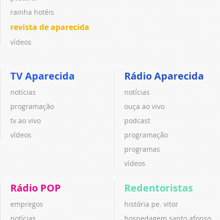
rainha hotéis
revista de aparecida
vídeos
TV Aparecida
Rádio Aparecida
notícias
notícias
programação
ouça ao vivo
tv ao vivo
podcast
vídeos
programação
programas
vídeos
Rádio POP
Redentoristas
empregos
história pe. vitor
notícias
hospedagem santo afonso