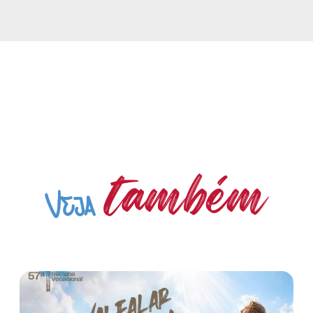
também
Veja