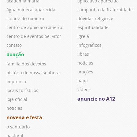
academia marial
aplicativo aparecida
água mineral aparecida
campanha da fraternidade
cidade do romeiro
dúvidas religiosas
centro de apoio ao romeiro
espiritualidade
centro de eventos pe. vitor
igreja
contato
infográficos
doação
libras
notícias
família dos devotos
orações
história de nossa senhora
papa
imprensa
vídeos
locais turísticos
anuncie no A12
loja oficial
notícias
novena e festa
o santuário
pastoral