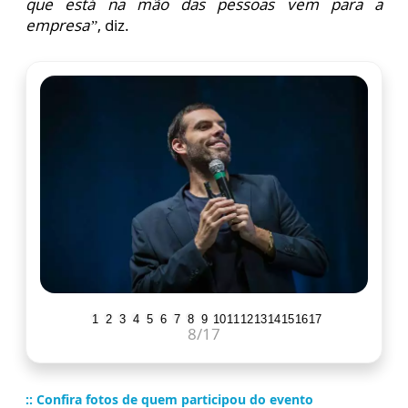
que está na mão das pessoas vem para a
empresa”
, diz.
1
2
3
4
5
6
7
8
9
10
11
12
13
14
15
16
17
8
/17
:: Confira fotos de quem participou do evento