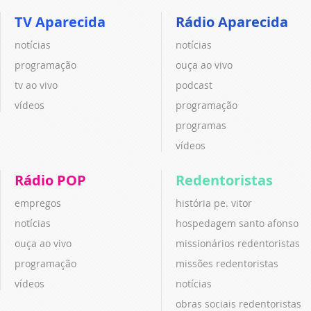
TV Aparecida
Rádio Aparecida
notícias
notícias
programação
ouça ao vivo
tv ao vivo
podcast
vídeos
programação
programas
vídeos
Rádio POP
Redentoristas
empregos
história pe. vitor
notícias
hospedagem santo afonso
ouça ao vivo
missionários redentoristas
programação
missões redentoristas
vídeos
notícias
obras sociais redentoristas