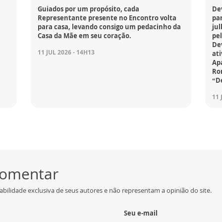
Guiados por um propósito, cada
Dev
Representante presente no Encontro volta
pa
para casa, levando consigo um pedacinho da
ju
Casa da Mãe em seu coração.
pel
De
11 JUL 2026 - 14H13
at
Apa
Ro
“De
11 
 comentar
bilidade exclusiva de seus autores e não representam a opinião do site.
Seu e-mail