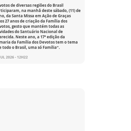
otos de diversas regiões do Brasil
rticiparam, na manhã deste sábado, (11) de
lho, da Santa Missa em Ação de Graças
os 27 anos de criação da Família dos
votos, gesto que mantém todas as
ividades do Santuário Nacional de
recida. Neste ano, a 17ª edição da
maria da Família dos Devotos tem o tema
 todo o Brasil, uma só Família”.
JUL 2026 - 12H22