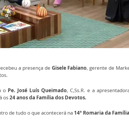
ecebeu a presença de
Gisele Fabiano
, gerente de Mark
tos.
m o
Pe. José Luís Queimado
, C,Ss.R. e a apresentado
rá os
24 anos da Família dos Devotos.
ntro de tudo o que acontecerá na
14ª Romaria da Famíli