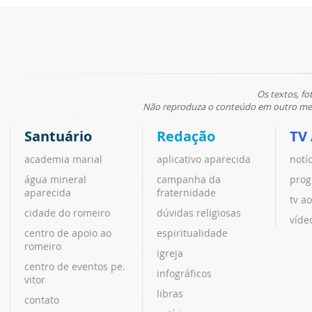
Os textos, fo
Não reproduza o conteúdo em outro meio
Santuário
Redação
TV
academia marial
aplicativo aparecida
notí
água mineral
campanha da
prog
aparecida
fraternidade
tv ao
cidade do romeiro
dúvidas religiosas
víde
centro de apoio ao
espiritualidade
romeiro
igreja
centro de eventos pe.
infográficos
vitor
libras
contato