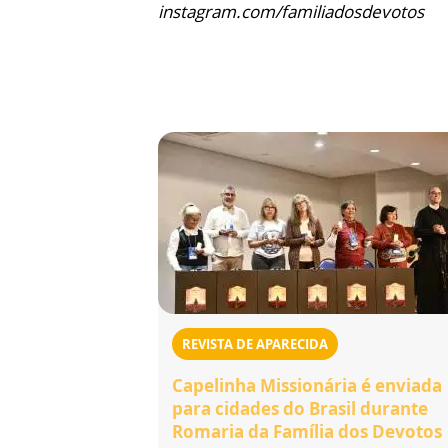
instagram.com/familiadosdevotos
REVISTA DE APARECIDA
Capelinha Missionária é enviada
para cidades do Brasil durante
Romaria da Família dos Devotos