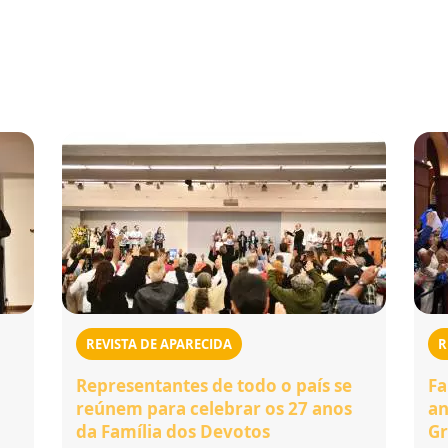
REVISTA DE APARECIDA
R
Representantes de todo o país se
Fa
reúnem para celebrar os 27 anos
an
da Família dos Devotos
Gr