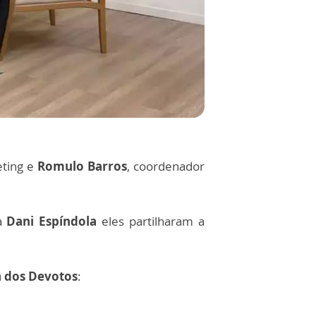
eting e
Romulo Barros
, coordenador
ra
Dani Espíndola
eles partilharam a
a dos Devotos
: