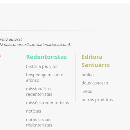
reito autoral.
12 (faleconosco@santuarionacional.com).
P
Redentoristas
Editora
Santuário
história pe. vitor
bíblias
hospedagem santo
afonso
deus conosco
missionários
livros
redentoristas
outros produtos
missões redentoristas
notícias
obras sociais
redentoristas