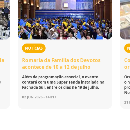
NOTÍCIAS
N
da
Romaria da Família dos Devotos
Co
acontece de 10 a 12 de julho
or
Além da programação especial, o evento
Or
s
contará com uma Super Tenda instalada na
o 
Fachada Sul, entre os dias 8 e 19 de julho.
pro
No
02 JUN 2026 - 14H17
21 