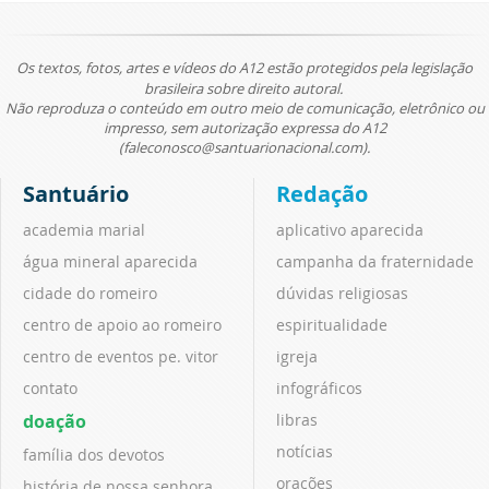
Os textos, fotos, artes e vídeos do A12 estão protegidos pela legislação
brasileira sobre direito autoral.
Não reproduza o conteúdo em outro meio de comunicação, eletrônico ou
impresso, sem autorização expressa do A12
(faleconosco@santuarionacional.com).
Santuário
Redação
academia marial
aplicativo aparecida
água mineral aparecida
campanha da fraternidade
cidade do romeiro
dúvidas religiosas
centro de apoio ao romeiro
espiritualidade
centro de eventos pe. vitor
igreja
contato
infográficos
doação
libras
notícias
família dos devotos
orações
história de nossa senhora