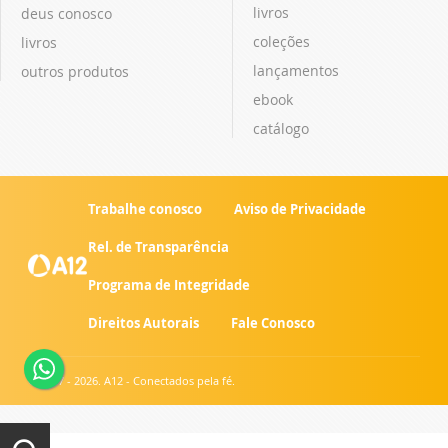
livros
deus conosco
coleções
livros
lançamentos
outros produtos
ebook
catálogo
Trabalhe conosco
Aviso de Privacidade
Rel. de Transparência
Programa de Integridade
Direitos Autorais
Fale Conosco
© 2007 - 2026. A12 - Conectados pela fé.