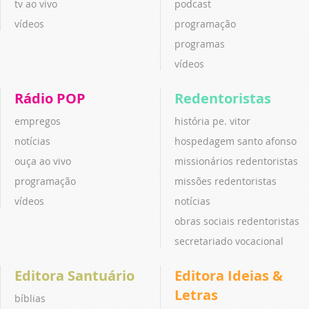
tv ao vivo
podcast
vídeos
programação
programas
vídeos
Rádio POP
Redentoristas
empregos
história pe. vitor
notícias
hospedagem santo afonso
ouça ao vivo
missionários redentoristas
programação
missões redentoristas
vídeos
notícias
obras sociais redentoristas
secretariado vocacional
Editora Santuário
Editora Ideias &
Letras
bíblias