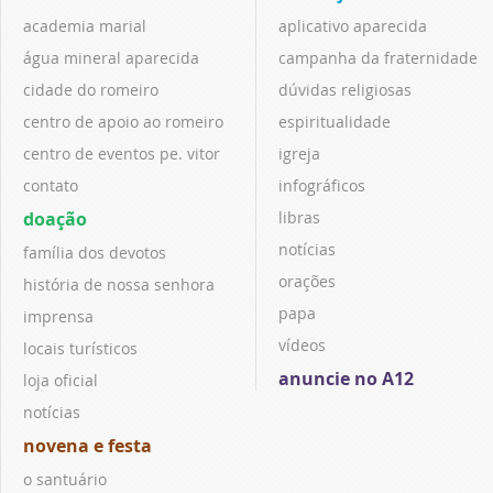
academia marial
aplicativo aparecida
água mineral aparecida
campanha da fraternidade
cidade do romeiro
dúvidas religiosas
centro de apoio ao romeiro
espiritualidade
centro de eventos pe. vitor
igreja
contato
infográficos
doação
libras
notícias
família dos devotos
orações
história de nossa senhora
papa
imprensa
vídeos
locais turísticos
anuncie no A12
loja oficial
notícias
novena e festa
o santuário