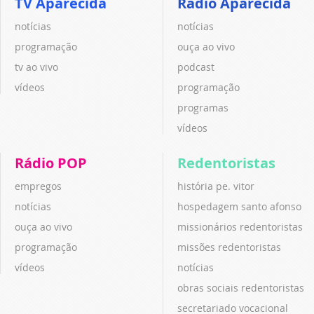
TV Aparecida
Rádio Aparecida
notícias
notícias
programação
ouça ao vivo
tv ao vivo
podcast
vídeos
programação
programas
vídeos
Rádio POP
Redentoristas
empregos
história pe. vitor
notícias
hospedagem santo afonso
ouça ao vivo
missionários redentoristas
programação
missões redentoristas
vídeos
notícias
obras sociais redentoristas
secretariado vocacional