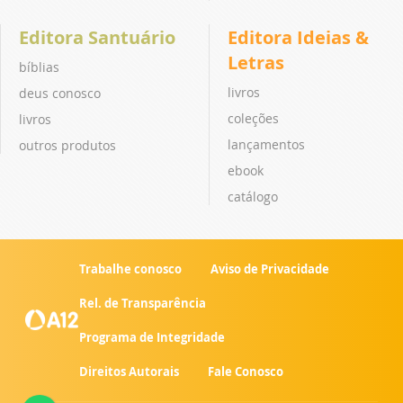
Editora Santuário
Editora Ideias &
Letras
bíblias
livros
deus conosco
coleções
livros
lançamentos
outros produtos
ebook
catálogo
Trabalhe conosco
Aviso de Privacidade
Rel. de Transparência
Programa de Integridade
Direitos Autorais
Fale Conosco