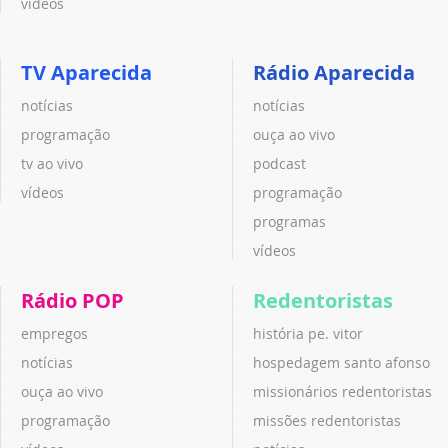
vídeos
TV Aparecida
Rádio Aparecida
notícias
notícias
programação
ouça ao vivo
tv ao vivo
podcast
vídeos
programação
programas
vídeos
Rádio POP
Redentoristas
empregos
história pe. vitor
notícias
hospedagem santo afonso
ouça ao vivo
missionários redentoristas
programação
missões redentoristas