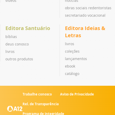
vídeos
notícias
obras sociais redentoristas
secretariado vocacional
Editora Santuário
Editora Ideias &
Letras
bíblias
livros
deus conosco
coleções
livros
lançamentos
outros produtos
ebook
catálogo
Trabalhe conosco
Aviso de Privacidade
Rel. de Transparência
Programa de Integridade