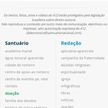
Os textos, fotos, artes e vídeos do A12 estão protegidos pela legislação
brasileira sobre direito autoral.
Não reproduza o conteúdo em outro meio de comunicação, eletrônico ou
impresso, sem autorização expressa do A12
(faleconosco@santuarionacional.com).
Santuário
Redação
academia marial
aplicativo aparecida
água mineral aparecida
campanha da fraternidade
cidade do romeiro
dúvidas religiosas
centro de apoio ao romeiro
espiritualidade
centro de eventos pe. vitor
igreja
contato
infográficos
doação
libras
notícias
família dos devotos
orações
história de nossa senhora