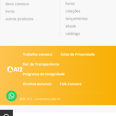
livros
deus conosco
coleções
livros
lançamentos
outros produtos
ebook
catálogo
Trabalhe conosco
Aviso de Privacidade
Rel. de Transparência
Programa de Integridade
Direitos Autorais
Fale Conosco
© 2007 - 2026. A12 - Conectados pela fé.