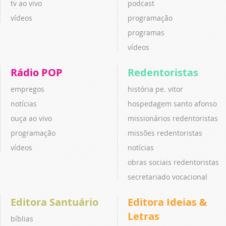
tv ao vivo
podcast
vídeos
programação
programas
vídeos
Rádio POP
Redentoristas
empregos
história pe. vitor
notícias
hospedagem santo afonso
ouça ao vivo
missionários redentoristas
programação
missões redentoristas
vídeos
notícias
obras sociais redentoristas
secretariado vocacional
Editora Santuário
Editora Ideias &
Letras
bíblias