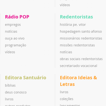
vídeos
Rádio POP
Redentoristas
empregos
história pe. vitor
notícias
hospedagem santo afonso
ouça ao vivo
missionários redentoristas
programação
missões redentoristas
vídeos
notícias
obras sociais redentoristas
secretariado vocacional
Editora Santuário
Editora Ideias &
Letras
bíblias
livros
deus conosco
coleções
livros
lançamentos
outros produtos