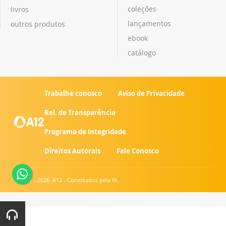
coleções
livros
lançamentos
outros produtos
ebook
catálogo
Trabalhe conosco
Aviso de Privacidade
Rel. de Transparência
Programa de Integridade
Direitos Autorais
Fale Conosco
© 2007 - 2026. A12 - Conectados pela fé.