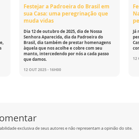
Festejar a Padroeira do Brasil em
Fe
o
sua Casa: uma peregrinação que
Na
muda vidas
pe
Dia 12 de outubro de 2025, dia de Nossa
Já 
Senhora Aparecida, dia da Padroeira do
pe
e,
Brasil, dia também de prestar homenagens
Cas
a
àquela que nos acolhe e cobre com seu
co
manto, intercedendo por nós a cada passo
12 
que damos.
12 OUT 2025 - 16H00
 comentar
bilidade exclusiva de seus autores e não representam a opinião do site.