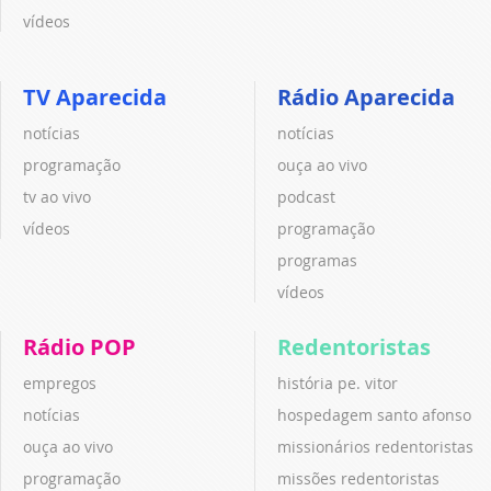
vídeos
TV Aparecida
Rádio Aparecida
notícias
notícias
programação
ouça ao vivo
tv ao vivo
podcast
vídeos
programação
programas
vídeos
Rádio POP
Redentoristas
empregos
história pe. vitor
notícias
hospedagem santo afonso
ouça ao vivo
missionários redentoristas
programação
missões redentoristas