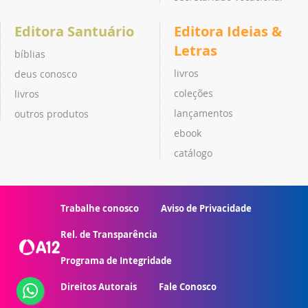
Editora Santuário
Editora Ideias &
Letras
bíblias
livros
deus conosco
coleções
livros
lançamentos
outros produtos
ebook
catálogo
Trabalhe conosco
Aviso de Privacidade
Rel. de Transparência
Programa de Integridade
Direitos Autorais
Fale Conosco