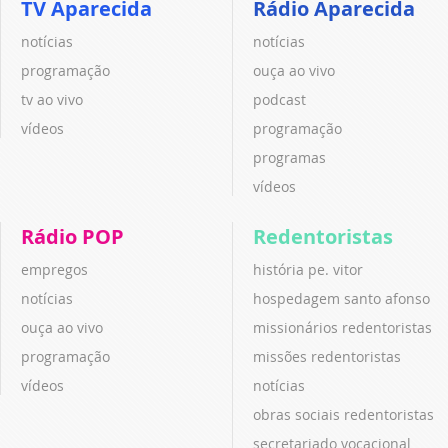
TV Aparecida
Rádio Aparecida
notícias
notícias
programação
ouça ao vivo
tv ao vivo
podcast
vídeos
programação
programas
vídeos
Rádio POP
Redentoristas
empregos
história pe. vitor
notícias
hospedagem santo afonso
ouça ao vivo
missionários redentoristas
programação
missões redentoristas
vídeos
notícias
obras sociais redentoristas
secretariado vocacional