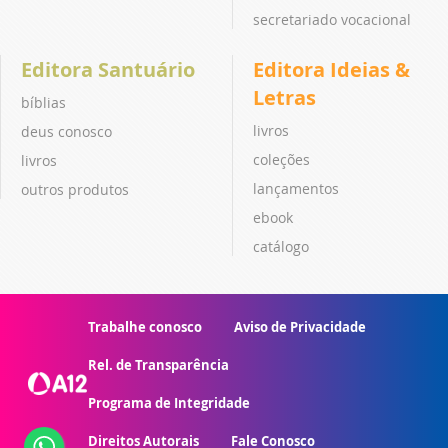
secretariado vocacional
Editora Santuário
Editora Ideias &
Letras
bíblias
livros
deus conosco
coleções
livros
lançamentos
outros produtos
ebook
catálogo
Trabalhe conosco
Aviso de Privacidade
Rel. de Transparência
Programa de Integridade
Direitos Autorais
Fale Conosco