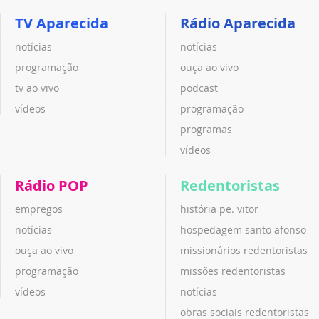
TV Aparecida
Rádio Aparecida
notícias
notícias
programação
ouça ao vivo
tv ao vivo
podcast
vídeos
programação
programas
vídeos
Rádio POP
Redentoristas
empregos
história pe. vitor
notícias
hospedagem santo afonso
ouça ao vivo
missionários redentoristas
programação
missões redentoristas
vídeos
notícias
obras sociais redentoristas