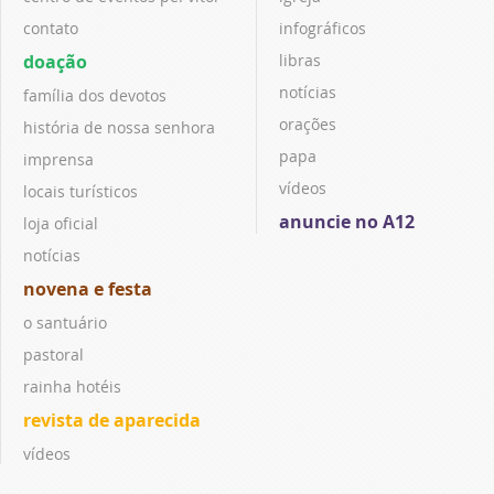
contato
infográficos
doação
libras
notícias
família dos devotos
orações
história de nossa senhora
papa
imprensa
vídeos
locais turísticos
anuncie no A12
loja oficial
notícias
novena e festa
o santuário
pastoral
rainha hotéis
revista de aparecida
vídeos