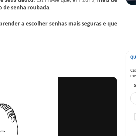
po de senha roubada
.
prender a escolher senhas mais seguras e que
QU
Cad
me
S