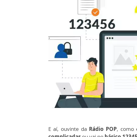
E aí, ouvinte da
Rádio POP
, como 
complicadas
ou vai no
básico 1234