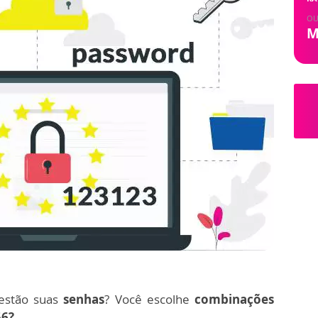
OU
M
estão suas
senhas
? Você escolhe
combinações
56?