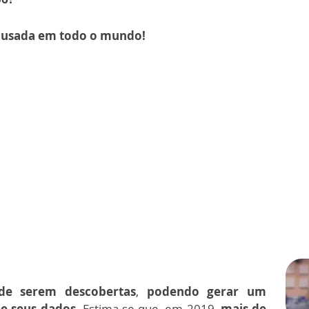
s usada em todo o mundo!
 de serem descobertas
,
podendo gerar um
e seus dados.
Estima-se que, em 2019,
mais de