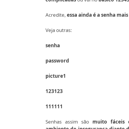
Acredite,
essa ainda é a senha mai
Veja outras:
senha
password
picture1
123123
111111
Senhas assim são
muito fáceis
ambiente de insegurança diante d