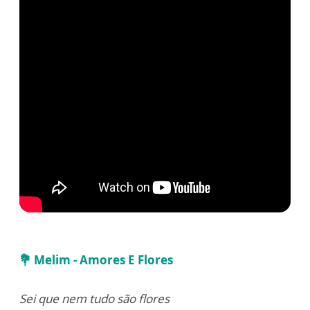
💐
Melim - Amores E Flores
Sei que nem tudo são flores