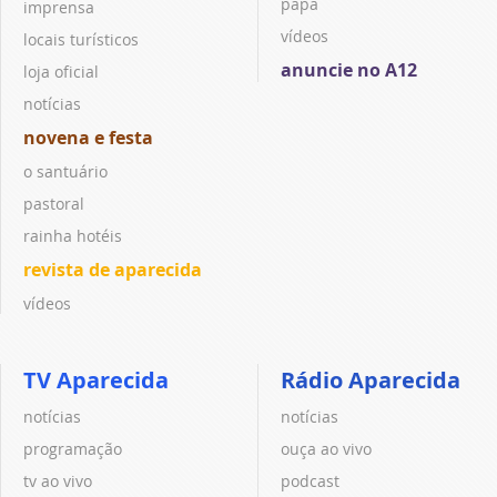
papa
imprensa
vídeos
locais turísticos
anuncie no A12
loja oficial
notícias
novena e festa
o santuário
pastoral
rainha hotéis
revista de aparecida
vídeos
TV Aparecida
Rádio Aparecida
notícias
notícias
programação
ouça ao vivo
tv ao vivo
podcast