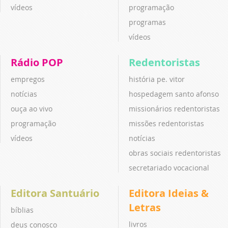
vídeos
programação
programas
vídeos
Rádio POP
Redentoristas
empregos
história pe. vitor
notícias
hospedagem santo afonso
ouça ao vivo
missionários redentoristas
programação
missões redentoristas
vídeos
notícias
obras sociais redentoristas
secretariado vocacional
Editora Santuário
Editora Ideias &
Letras
bíblias
livros
deus conosco