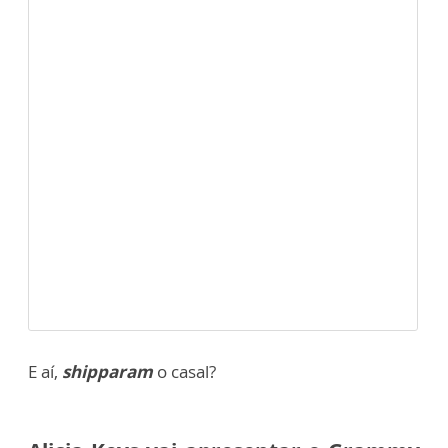
E aí,
shipparam
o casal?