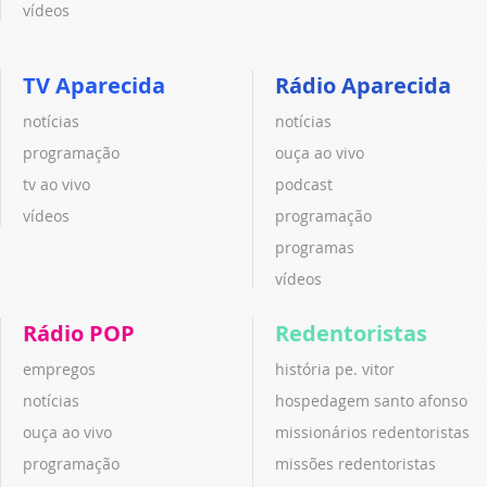
vídeos
TV Aparecida
Rádio Aparecida
notícias
notícias
programação
ouça ao vivo
tv ao vivo
podcast
vídeos
programação
programas
vídeos
Rádio POP
Redentoristas
empregos
história pe. vitor
notícias
hospedagem santo afonso
ouça ao vivo
missionários redentoristas
programação
missões redentoristas