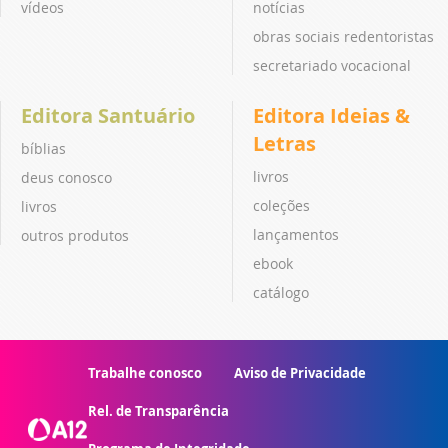
vídeos
notícias
obras sociais redentoristas
secretariado vocacional
Editora Santuário
Editora Ideias &
Letras
bíblias
livros
deus conosco
coleções
livros
lançamentos
outros produtos
ebook
catálogo
Trabalhe conosco
Aviso de Privacidade
Rel. de Transparência