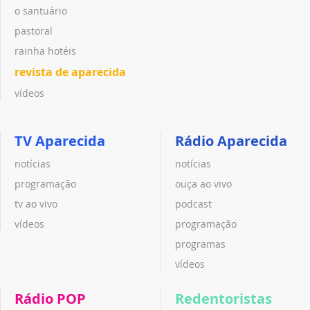
o santuário
pastoral
rainha hotéis
revista de aparecida
vídeos
TV Aparecida
Rádio Aparecida
notícias
notícias
programação
ouça ao vivo
tv ao vivo
podcast
vídeos
programação
programas
vídeos
Rádio POP
Redentoristas