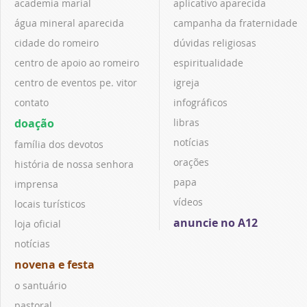
academia marial
aplicativo aparecida
água mineral aparecida
campanha da fraternidade
cidade do romeiro
dúvidas religiosas
centro de apoio ao romeiro
espiritualidade
centro de eventos pe. vitor
igreja
contato
infográficos
doação
libras
notícias
família dos devotos
orações
história de nossa senhora
papa
imprensa
vídeos
locais turísticos
anuncie no A12
loja oficial
notícias
novena e festa
o santuário
pastoral