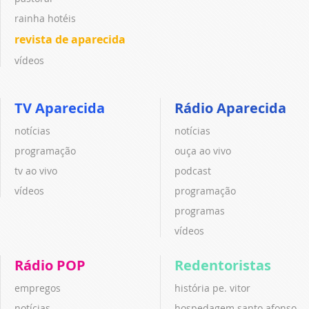
rainha hotéis
revista de aparecida
vídeos
TV Aparecida
Rádio Aparecida
notícias
notícias
programação
ouça ao vivo
tv ao vivo
podcast
vídeos
programação
programas
vídeos
Rádio POP
Redentoristas
empregos
história pe. vitor
notícias
hospedagem santo afonso