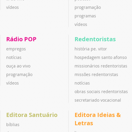
vídeos
programação
programas
vídeos
Rádio POP
Redentoristas
empregos
história pe. vitor
notícias
hospedagem santo afonso
ouça ao vivo
missionários redentoristas
programação
missões redentoristas
vídeos
notícias
obras sociais redentoristas
secretariado vocacional
Editora Santuário
Editora Ideias &
Letras
bíblias