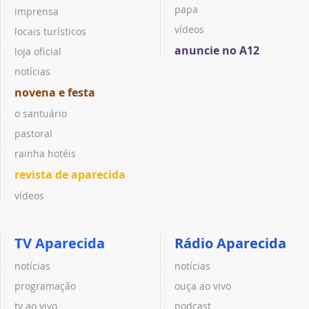
papa
imprensa
vídeos
locais turísticos
anuncie no A12
loja oficial
notícias
novena e festa
o santuário
pastoral
rainha hotéis
revista de aparecida
vídeos
TV Aparecida
Rádio Aparecida
notícias
notícias
programação
ouça ao vivo
tv ao vivo
podcast