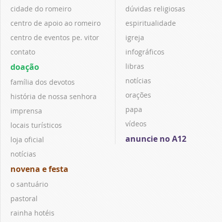
cidade do romeiro
dúvidas religiosas
centro de apoio ao romeiro
espiritualidade
centro de eventos pe. vitor
igreja
contato
infográficos
doação
libras
notícias
família dos devotos
orações
história de nossa senhora
papa
imprensa
vídeos
locais turísticos
anuncie no A12
loja oficial
notícias
novena e festa
o santuário
pastoral
rainha hotéis