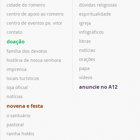
cidade do romeiro
dúvidas religiosas
centro de apoio ao romeiro
espiritualidade
centro de eventos pe. vitor
igreja
contato
infográficos
doação
libras
notícias
família dos devotos
orações
história de nossa senhora
papa
imprensa
vídeos
locais turísticos
anuncie no A12
loja oficial
notícias
novena e festa
o santuário
pastoral
rainha hotéis