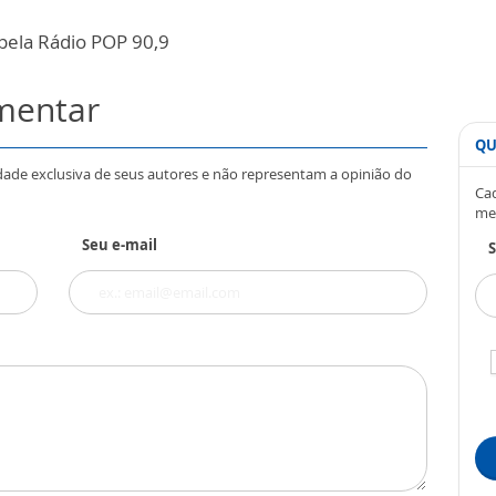
pela Rádio POP 90,9
omentar
QU
dade exclusiva de seus autores e não representam a opinião do
Cad
me
Seu e-mail
S