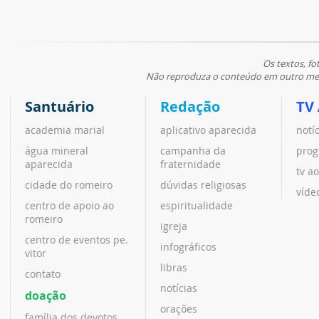
Os textos, fo
Não reproduza o conteúdo em outro meio
Santuário
Redação
TV
academia marial
aplicativo aparecida
notí
água mineral
campanha da
prog
aparecida
fraternidade
tv ao
cidade do romeiro
dúvidas religiosas
víde
centro de apoio ao
espiritualidade
romeiro
igreja
centro de eventos pe.
infográficos
vitor
libras
contato
notícias
doação
orações
família dos devotos