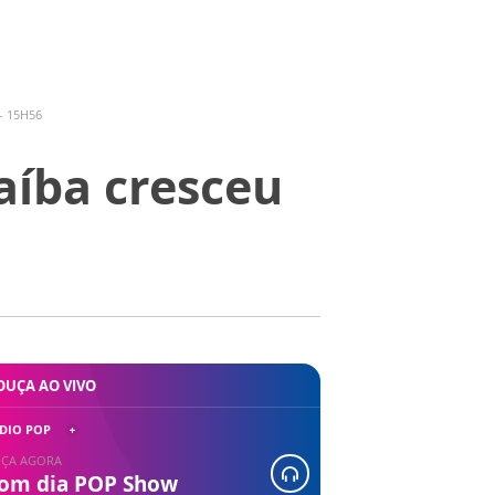
- 15H56
aíba cresceu
OUÇA AO VIVO
DIO POP
ÇA AGORA
om dia POP Show