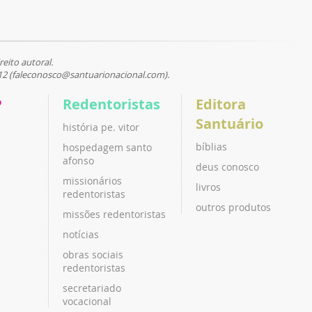
reito autoral.
12 (faleconosco@santuarionacional.com).
P
Redentoristas
Editora
Santuário
história pe. vitor
bíblias
hospedagem santo
afonso
deus conosco
missionários
livros
redentoristas
outros produtos
missões redentoristas
notícias
obras sociais
redentoristas
secretariado
vocacional