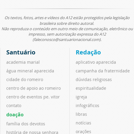
Os textos, fotos, artes e vídeos do A12 estão protegidos pela legislação
brasileira sobre direito autoral.
Não reproduza o conteúdo em outro meio de comunicação, eletrônico ou
impresso, sem autorização expressa do A12
(faleconosco@santuarionacional.com).
Santuário
Redação
academia marial
aplicativo aparecida
água mineral aparecida
campanha da fraternidade
cidade do romeiro
dúvidas religiosas
centro de apoio ao romeiro
espiritualidade
centro de eventos pe. vitor
igreja
contato
infográficos
doação
libras
notícias
família dos devotos
orações
história de nossa senhora