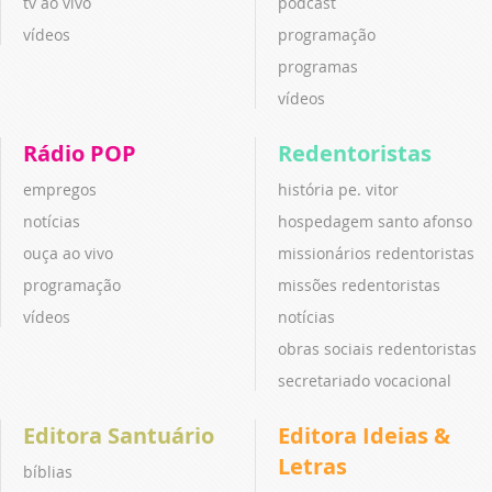
tv ao vivo
podcast
vídeos
programação
programas
vídeos
Rádio POP
Redentoristas
empregos
história pe. vitor
notícias
hospedagem santo afonso
ouça ao vivo
missionários redentoristas
programação
missões redentoristas
vídeos
notícias
obras sociais redentoristas
secretariado vocacional
Editora Santuário
Editora Ideias &
Letras
bíblias