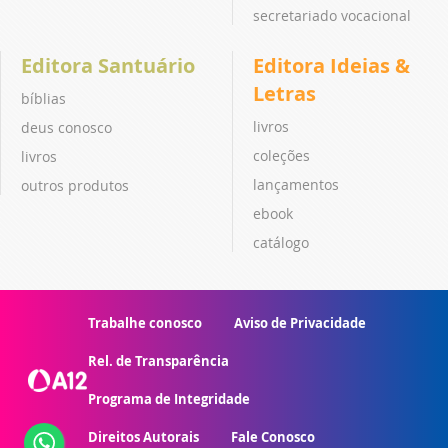
secretariado vocacional
Editora Santuário
Editora Ideias &
Letras
bíblias
livros
deus conosco
coleções
livros
lançamentos
outros produtos
ebook
catálogo
Trabalhe conosco
Aviso de Privacidade
Rel. de Transparência
Programa de Integridade
Direitos Autorais
Fale Conosco