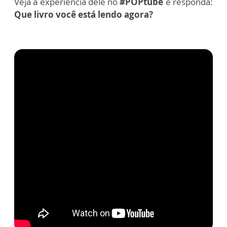
Veja a experiência dele no
#POPtube
e responda:
Que livro você está lendo agora?