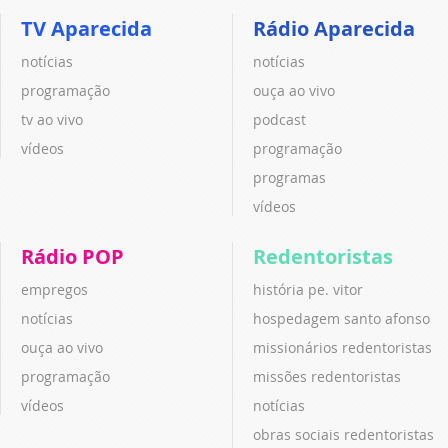
TV Aparecida
Rádio Aparecida
notícias
notícias
programação
ouça ao vivo
tv ao vivo
podcast
vídeos
programação
programas
vídeos
Rádio POP
Redentoristas
empregos
história pe. vitor
notícias
hospedagem santo afonso
ouça ao vivo
missionários redentoristas
programação
missões redentoristas
vídeos
notícias
obras sociais redentoristas