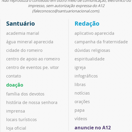
Não reproduza o conteúdo em outro meio de comunicação, eletrônico ou
impresso, sem autorização expressa do A12
(faleconosco@santuarionacional.com).
Santuário
Redação
academia marial
aplicativo aparecida
água mineral aparecida
campanha da fraternidade
cidade do romeiro
dúvidas religiosas
centro de apoio ao romeiro
espiritualidade
centro de eventos pe. vitor
igreja
contato
infográficos
doação
libras
notícias
família dos devotos
orações
história de nossa senhora
papa
imprensa
vídeos
locais turísticos
anuncie no A12
loja oficial