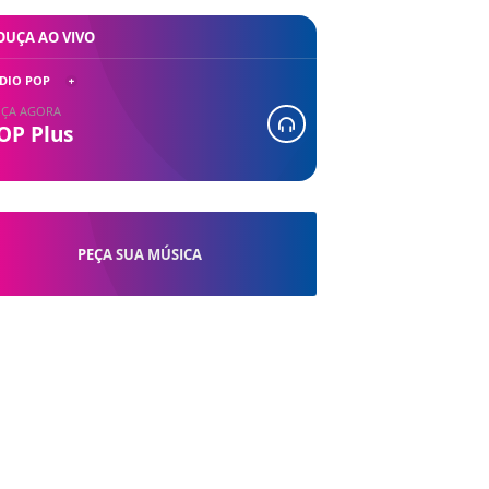
OUÇA AO VIVO
DIO POP
ÇA AGORA
OP Plus
PEÇA SUA MÚSICA