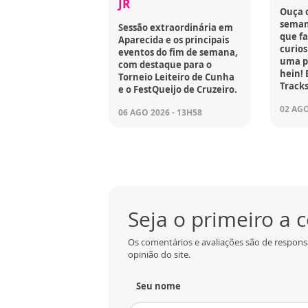
JR
Ouça 
seman
Sessão extraordinária em
que fa
Aparecida e os principais
curios
eventos do fim de semana,
uma p
com destaque para o
hein! 
Torneio Leiteiro de Cunha
Tracks
e o FestQueijo de Cruzeiro.
02 AGO
06 AGO 2026 - 13H58
Seja o primeiro a
Os comentários e avaliações são de respons
opinião do site.
Seu nome