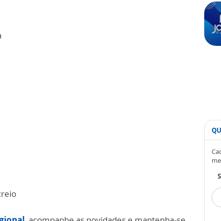
a
QU
Cad
me
S
creio
gional
, acompanhe as novidades e mantenha-se