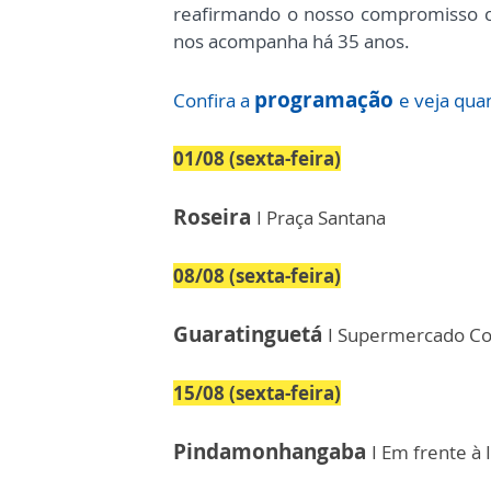
reafirmando o nosso compromisso
nos acompanha há 35 anos.
programação
Confira a
e veja qu
01/08 (sexta-feira)
Roseira
I Praça Santana
08/08 (sexta-feira)
Guaratinguetá
I Supermercado Co
15/08 (sexta-feira)
Pindamonhangaba
I Em frente à