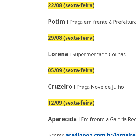
22/08 (sexta-feira)
Potim
I Praça em frente à Prefeitur
29/08 (sexta-feira)
Lorena
I Supermercado Colinas
05/09 (sexta-feira)
Cruzeiro
I Praça Nove de Julho
12/09 (sexta-feira)
Aparecida
I Em frente à Galeria Re
Acesse
aradiopop.com.br/jornalre