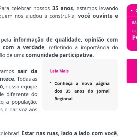
Para celebrar nossos
35 anos
, estamos levando
quem nos ajudou a construí-la:
você ouvinte e
RÁ
OU
P
 pela
informação de qualidade, opinião com
o com a verdade
, refletindo a importância do
ção de uma
comunidade participativa.
 vamos
sair da
Leia Mais
ontece.
Todas as
Conheça a nova página
ro
, nossa equipe
dos 35 anos do Jornal
e diferente do
Regional
to a população,
ias e dar voz aos
celebrar!
Estar nas ruas, lado a lado com você
,