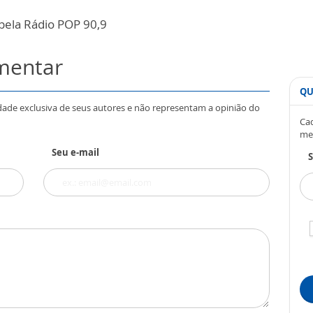
pela Rádio POP 90,9
omentar
QU
dade exclusiva de seus autores e não representam a opinião do
Cad
me
Seu e-mail
S