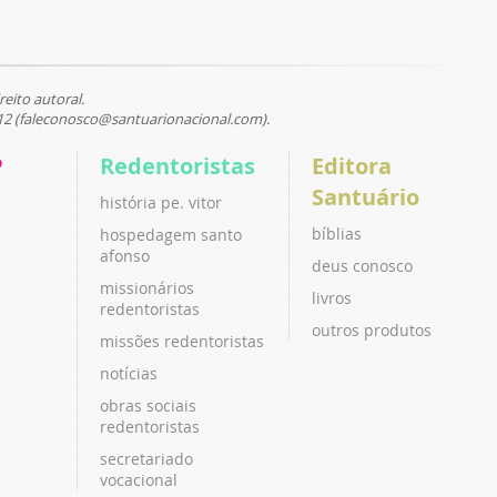
reito autoral.
12 (faleconosco@santuarionacional.com).
P
Redentoristas
Editora
Santuário
história pe. vitor
bíblias
hospedagem santo
afonso
deus conosco
missionários
livros
redentoristas
outros produtos
missões redentoristas
notícias
obras sociais
redentoristas
secretariado
vocacional