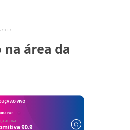
- 13H57
o na área da
OUÇA AO VIVO
DIO POP
ÇA AGORA
omitiva 90.9