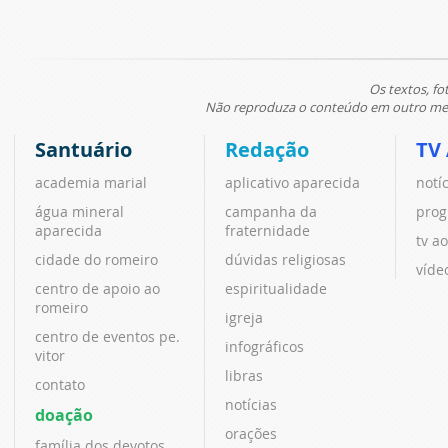
Os textos, fo
Não reproduza o conteúdo em outro meio
Santuário
Redação
TV
academia marial
aplicativo aparecida
notí
água mineral
campanha da
prog
aparecida
fraternidade
tv ao
cidade do romeiro
dúvidas religiosas
víde
centro de apoio ao
espiritualidade
romeiro
igreja
centro de eventos pe.
infográficos
vitor
libras
contato
notícias
doação
orações
família dos devotos