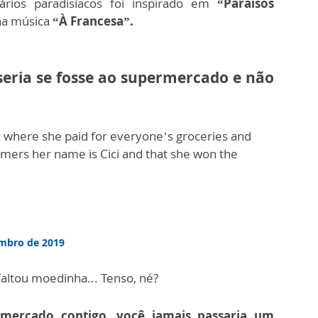
rios paradisíacos foi inspirado em
“Paraísos
na música
“À Francesa”.
seria se fosse ao supermercado e não
t where she paid for everyone’s groceries and
tomers her name is Cici and that she won the
mbro de 2019
faltou moedinha... Tenso, né?
o mercado contigo, você jamais passaria um