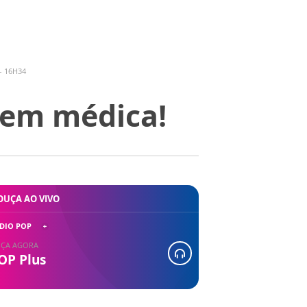
- 16H34
dem médica!
OUÇA AO VIVO
DIO POP
ÇA AGORA
OP Plus