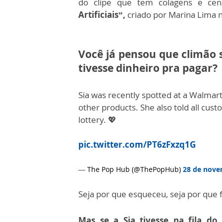
do clipe que tem colagens e cená
Artificiais”,
criado por Marina Lima 
Você já pensou que climão 
tivesse dinheiro pra pagar?
Sia was recently spotted at a Walmar
other products. She also told all cus
lottery. 💖
pic.twitter.com/PT6zFxzq1G
— The Pop Hub (@ThePopHub)
28 de nove
Seja por que esqueceu, seja por que 
Mas se a Sia tivesse na fila d