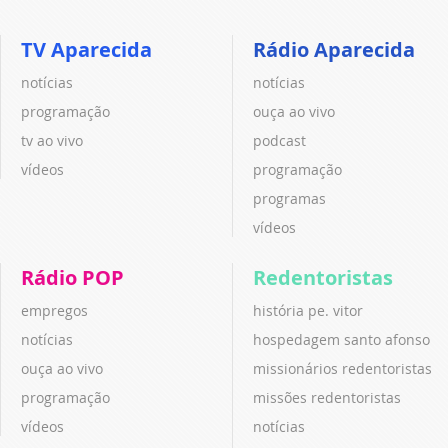
TV Aparecida
Rádio Aparecida
notícias
notícias
programação
ouça ao vivo
tv ao vivo
podcast
vídeos
programação
programas
vídeos
Rádio POP
Redentoristas
empregos
história pe. vitor
notícias
hospedagem santo afonso
ouça ao vivo
missionários redentoristas
programação
missões redentoristas
vídeos
notícias