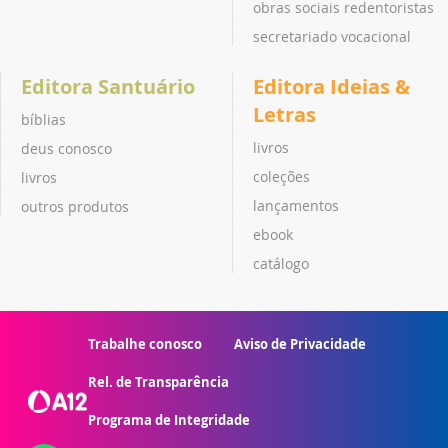
obras sociais redentoristas
secretariado vocacional
Editora Santuário
Editora Ideias &
Letras
bíblias
livros
deus conosco
coleções
livros
lançamentos
outros produtos
ebook
catálogo
Trabalhe conosco
Aviso de Privacidade
Rel. de Transparência
Programa de Integridade