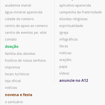
academia marial
aplicativo aparecida
água mineral aparecida
campanha da fraternidade
cidade do romeiro
dúvidas religiosas
centro de apoio ao romeiro
espiritualidade
centro de eventos pe. vitor
igreja
contato
infográficos
doação
libras
notícias
família dos devotos
orações
história de nossa senhora
papa
imprensa
vídeos
locais turísticos
anuncie no A12
loja oficial
notícias
novena e festa
o santuário