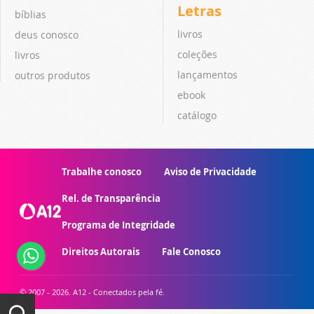
Letras
bíblias
livros
deus conosco
coleções
livros
lançamentos
outros produtos
ebook
catálogo
Trabalhe conosco
Aviso de Privacidade
Rel. de Transparência
Programa de Integridade
Direitos Autorais
Fale Conosco
© 2007 - 2026. A12 - Conectados pela fé.