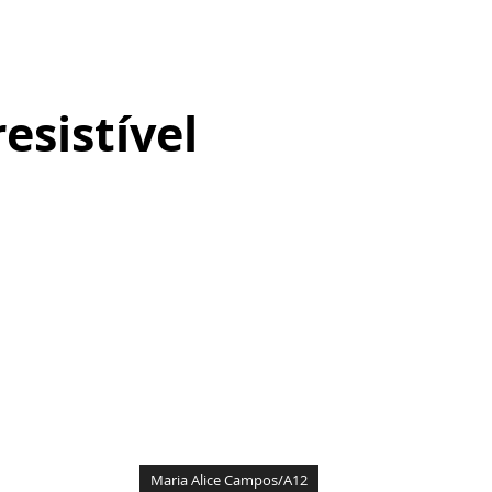
esistível
Maria Alice Campos/A12