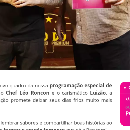
novo quadro da nossa
programação especial de
oso
Chef Léo Roncon
e o carismático
Luizão
, a
ação promete
deixar seus dias frios muito mais
RÁ
OU
P
relembrar sabores e compartilhar boas histórias ao
mo
humor e aquele tempero
que só a Pop tem!