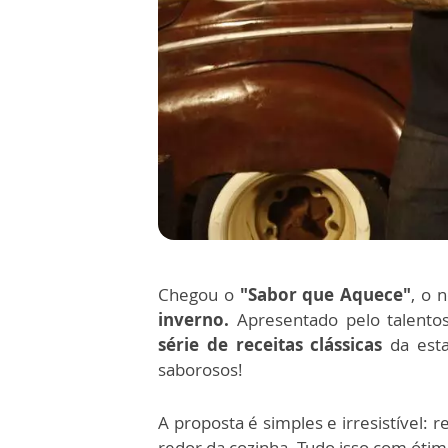
Chegou o
"Sabor que Aquece"
, o 
inverno.
Apresentado pelo talent
série de receitas clássicas
da est
saborosos!
A proposta é simples e irresistível: 
redor da cozinha. Tudo isso com óti