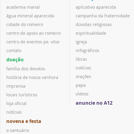
academia marial
aplicativo aparecida
água mineral aparecida
campanha da fraternidade
cidade do romeiro
dúvidas religiosas
centro de apoio ao romeiro
espiritualidade
centro de eventos pe. vitor
igreja
contato
infográficos
doação
libras
notícias
família dos devotos
orações
história de nossa senhora
papa
imprensa
vídeos
locais turísticos
anuncie no A12
loja oficial
notícias
novena e festa
o santuário