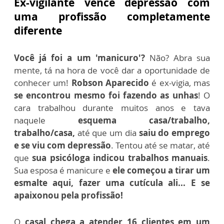
Ex-vigilante vence depressão com
uma profissão completamente
diferente
Você já foi a um 'manicuro'?
Não? Abra sua
mente, tá na hora de você dar a oportunidade de
conhecer um!
Robson Aparecido
é ex-vigia, mas
se encontrou mesmo foi fazendo as unhas
! O
cara trabalhou durante muitos anos e tava
naquele
esquema casa/trabalho,
trabalho/casa,
até que um dia
saiu do emprego
e se viu com depressão
. Tentou até se matar, a
té
que
sua psicóloga indicou trabalhos manuais
.
Sua esposa é manicure e
ele começou a tirar um
esmalte aqui, fazer uma cutícula ali... E se
apaixonou pela profissão!
O
casal chega a atender 16 clientes em um