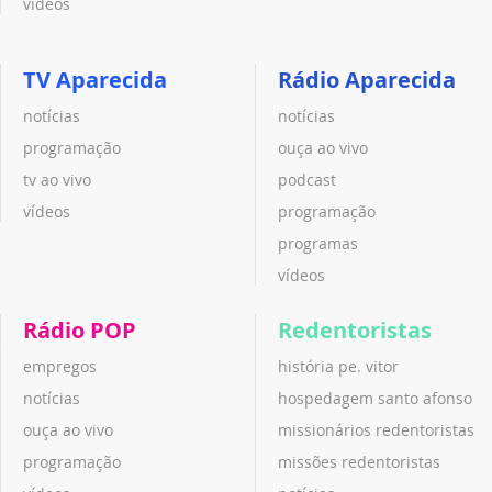
vídeos
TV Aparecida
Rádio Aparecida
notícias
notícias
programação
ouça ao vivo
tv ao vivo
podcast
vídeos
programação
programas
vídeos
Rádio POP
Redentoristas
empregos
história pe. vitor
notícias
hospedagem santo afonso
ouça ao vivo
missionários redentoristas
programação
missões redentoristas