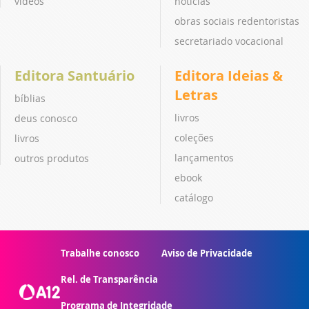
vídeos
notícias
obras sociais redentoristas
secretariado vocacional
Editora Santuário
Editora Ideias &
Letras
bíblias
livros
deus conosco
coleções
livros
lançamentos
outros produtos
ebook
catálogo
Trabalhe conosco
Aviso de Privacidade
Rel. de Transparência
Programa de Integridade